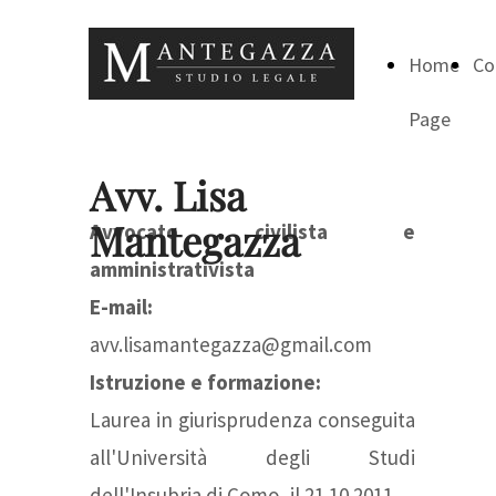
Home
Co
Page
Avv. Lisa
Mantegazza
Avvocato civilista e
amministrativista
E-mail:
avv.lisamantegazza@gmail.com
Istruzione e formazione:
Laurea in giurisprudenza conseguita
all'Università degli Studi
dell'Insubria di Como, il 21.10.2011.